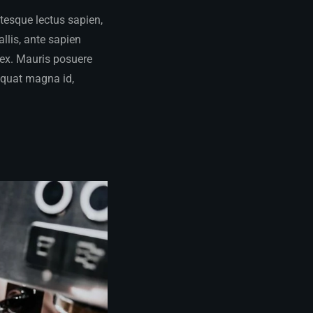
ntesque lectus sapien,
llis, ante sapien
m ex. Mauris posuere
quat magna id,