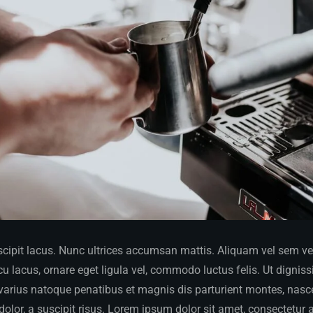
ipit lacus. Nunc ultrices accumsan mattis. Aliquam vel sem vel v
 lacus, ornare eget ligula vel, commodo luctus felis. Ut dignis
 varius natoque penatibus et magnis dis parturient montes, nasce
dolor, a suscipit risus. Lorem ipsum dolor sit amet, consectetur a