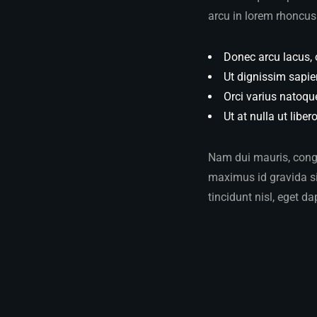
arcu in lorem rhoncus 
Donec arcu lacus, 
Ut dignissim sapie
Orci varius natoqu
Ut at nulla ut liber
Nam dui mauris, congue
maximus id gravida sit
tincidunt nisl, eget da