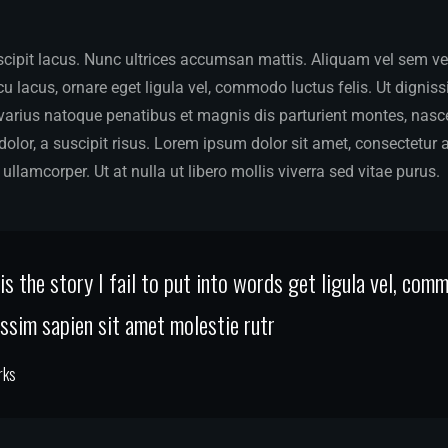
ipit lacus. Nunc ultrices accumsan mattis. Aliquam vel sem vel v
 lacus, ornare eget ligula vel, commodo luctus felis. Ut dignis
 varius natoque penatibus et magnis dis parturient montes, nasce
dolor, a suscipit risus. Lorem ipsum dolor sit amet, consectetur a
ullamcorper. Ut at nulla ut libero mollis viverra sed vitae purus.
s the story I fail to put into words get ligula vel, com
nissim sapien sit amet molestie rutr
rks