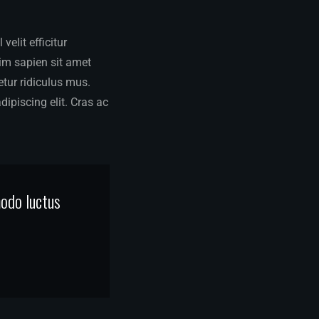
elit efficitur
sim sapien sit amet
tur ridiculus mus.
dipiscing elit. Cras ac
modo luctus