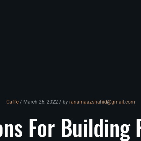
Caffe
/ March 26, 2022 / by
ranamaazshahid@gmail.com
ons
For
Building