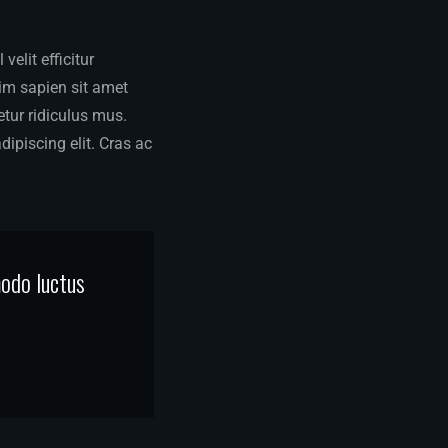
elit efficitur
sim sapien sit amet
tur ridiculus mus.
dipiscing elit. Cras ac
modo luctus