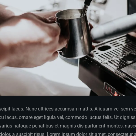
ipit lacus. Nunc ultrices accumsan mattis. Aliquam vel sem vel v
 lacus, ornare eget ligula vel, commodo luctus felis. Ut dignis
 varius natoque penatibus et magnis dis parturient montes, nasce
dolor, a suscipit risus. Lorem ipsum dolor sit amet, consectetur a