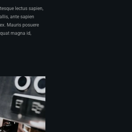
ntesque lectus sapien,
llis, ante sapien
m ex. Mauris posuere
quat magna id,