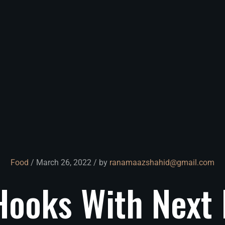
Food
/ March 26, 2022 / by
ranamaazshahid@gmail.com
Hooks
With
Next