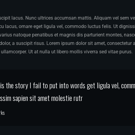
ipit lacus. Nunc ultrices accumsan mattis. Aliquam vel sem vel v
 lacus, ornare eget ligula vel, commodo luctus felis. Ut dignis
 varius natoque penatibus et magnis dis parturient montes, nasce
dolor, a suscipit risus. Lorem ipsum dolor sit amet, consectetur a
ullamcorper. Ut at nulla ut libero mollis viverra sed vitae purus.
s the story I fail to put into words get ligula vel, com
nissim sapien sit amet molestie rutr
rks