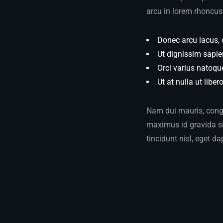
arcu in lorem rhoncus 
Donec arcu lacus, 
Ut dignissim sapie
Orci varius natoqu
Ut at nulla ut liber
Nam dui mauris, congue
maximus id gravida sit
tincidunt nisl, eget da