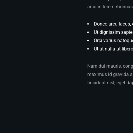
arcu in lorem rhoncus 
Donec arcu lacus, 
Ut dignissim sapie
Orci varius natoqu
Ut at nulla ut liber
Nam dui mauris, congue
maximus id gravida sit
tincidunt nisl, eget da