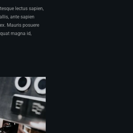
ntesque lectus sapien,
llis, ante sapien
m ex. Mauris posuere
quat magna id,