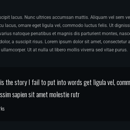
ipit lacus. Nunc ultrices accumsan mattis. Aliquam vel sem vel v
 lacus, ornare eget ligula vel, commodo luctus felis. Ut dignis
 varius natoque penatibus et magnis dis parturient montes, nasce
dolor, a suscipit risus. Lorem ipsum dolor sit amet, consectetur a
ullamcorper. Ut at nulla ut libero mollis viverra sed vitae purus.
s the story I fail to put into words get ligula vel, com
nissim sapien sit amet molestie rutr
rks