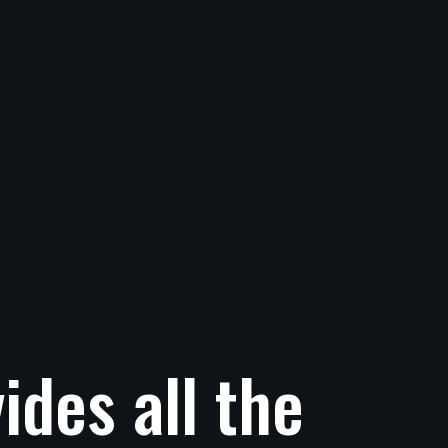
vides
all
the