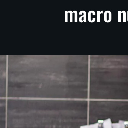
macro
n