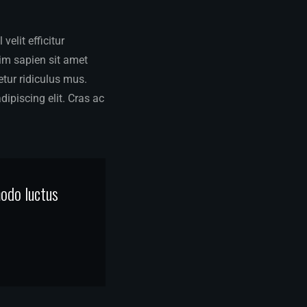
elit efficitur
sim sapien sit amet
tur ridiculus mus.
dipiscing elit. Cras ac
modo luctus