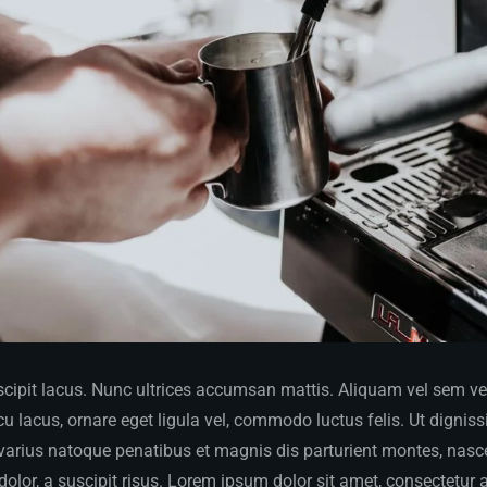
ipit lacus. Nunc ultrices accumsan mattis. Aliquam vel sem vel v
 lacus, ornare eget ligula vel, commodo luctus felis. Ut dignis
 varius natoque penatibus et magnis dis parturient montes, nasce
dolor, a suscipit risus. Lorem ipsum dolor sit amet, consectetur a