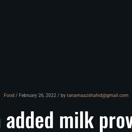
Food
/ February 26, 2022 / by
ranamaazshahid@gmail.com
h
added
milk
pro